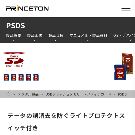
メ
PSDS
イ
製品概要
製品画像
製品仕様
マニュアル・製品資料
OS・デバイ
ン
コ
ン
テ
ン
ツ
に
デジタル製品
USBフラッシュメモリー・メディアカード
PSDS
HOME
移
動
データの誤消去を防ぐライトプロテクトス
イッチ付き