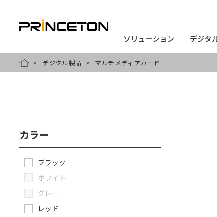
ソリューション
ソリューション
デジタ
デジタ
メ
デジタル製品
マルチメディアカード
HOME
イ
ン
コ
ン
カラー
テ
ン
ブラック
ツ
ホワイト
に
グレー
移
レッド
動