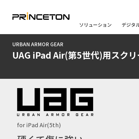
ソリューション
ソリューション
デジタ
デジタ
メ
URBAN ARMOR GEAR
イ
UAG iPad Air(第5世代)用
ン
コ
ン
テ
ン
ツ
に
for iPad Air(5th)
移
動