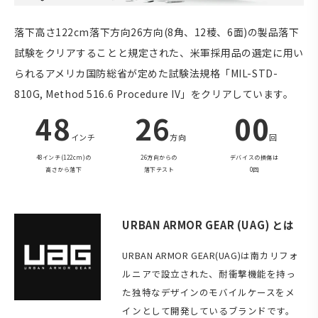
落下高さ122cm落下方向26方向(8角、12稜、6面)の製品落下
試験をクリアすることと規定された、米軍採用品の選定に用い
られるアメリカ国防総省が定めた試験法規格「MIL-STD-
810G, Method 516.6 Procedure IV」をクリアしています。
48
26
00
インチ
方向
回
48インチ(122cm)の
26方向からの
デバイスの損傷は
高さから落下
落下テスト
0回
URBAN ARMOR GEAR (UAG) とは
URBAN ARMOR GEAR(UAG)は南カリフォ
ルニアで設立された、耐衝撃機能を持っ
た独特なデザインのモバイルケースをメ
インとして開発しているブランドです。