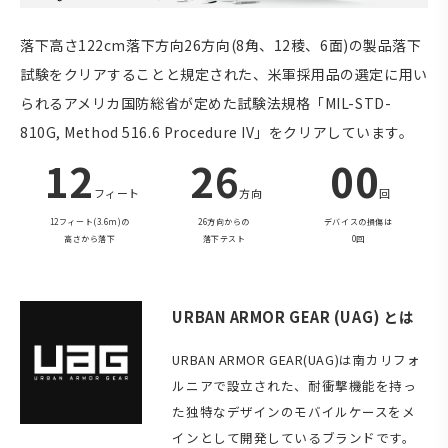
落下高さ122cm落下方向26方向(8角、12稜、6面)の製品落下
試験をクリアすることと規定された、米軍採用品の選定に用い
られるアメリカ国防総省が定めた試験法規格「MIL-STD-
810G, Method 516.6 Procedure IV」をクリアしています。
12
26
00
フィート
方向
回
12フィート(3.6m)の
26方向からの
デバイスの損傷は
高さから落下
落下テスト
0回
URBAN ARMOR GEAR (UAG) とは
URBAN ARMOR GEAR(UAG)は南カリフォ
ルニアで設立された、耐衝撃機能を持っ
た独特なデザインのモバイルケースをメ
インとして開発しているブランドです。