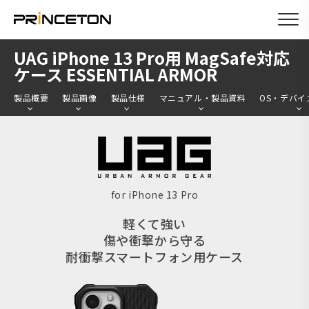
メ
UAG iPhone 13 Pro用 MagSafe対応
イ
ケース ESSENTIAL ARMOR
ン
製品概要
製品画像
製品仕様
マニュアル・製品資料
OS・デバイ
コ
ン
テ
ン
ツ
for iPhone 13 Pro
に
軽くて強い
移
傷や衝撃から守る
動
耐衝撃スマートフォン用ケース