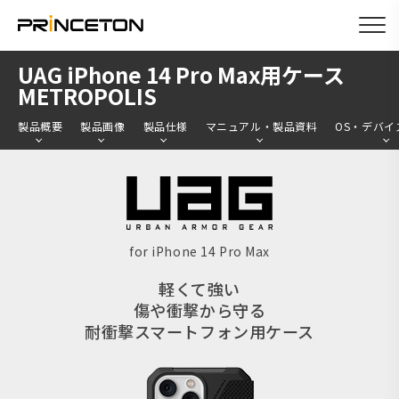
メ
UAG iPhone 14 Pro Max用ケース
イ
METROPOLIS
ン
製品概要
製品画像
製品仕様
マニュアル・製品資料
OS・デバイ
コ
ン
テ
ン
ツ
for iPhone 14 Pro Max
に
軽くて強い
移
傷や衝撃から守る
動
耐衝撃スマートフォン用ケース