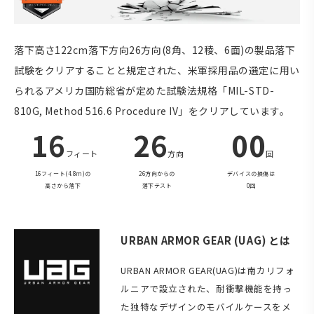
落下高さ122cm落下方向26方向(8角、12稜、6面)の製品落下
試験をクリアすることと規定された、米軍採用品の選定に用い
られるアメリカ国防総省が定めた試験法規格「MIL-STD-
810G, Method 516.6 Procedure IV」をクリアしています。
16
26
00
フィート
方向
回
16フィート(4.8m)の
26方向からの
デバイスの損傷は
高さから落下
落下テスト
0回
URBAN ARMOR GEAR (UAG) とは
URBAN ARMOR GEAR(UAG)は南カリフォ
ルニアで設立された、耐衝撃機能を持っ
た独特なデザインのモバイルケースをメ