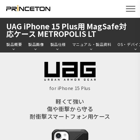
メ
UAG iPhone 15 Plus用 MagSafe対
イ
応ケース METROPOLIS LT
ン
製品概要
製品画像
製品仕様
マニュアル・製品資料
OS・デバイ
コ
ン
テ
ン
ツ
for iPhone 15 Plus
に
軽くて強い
移
傷や衝撃から守る
動
耐衝撃スマートフォン用ケース