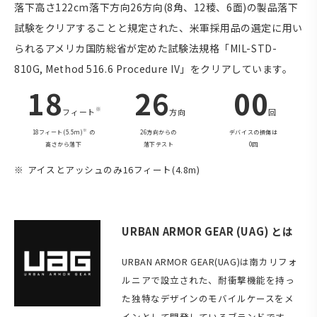
落下高さ122cm落下方向26方向(8角、12稜、6面)の製品落下
試験をクリアすることと規定された、米軍採用品の選定に用い
られるアメリカ国防総省が定めた試験法規格「MIL-STD-
810G, Method 516.6 Procedure IV」をクリアしています。
18
26
00
※
フィート
方向
回
※
18フィート(5.5m)
の
26方向からの
デバイスの損傷は
高さから落下
落下テスト
0回
アイスとアッシュのみ16フィート(4.8m)
URBAN ARMOR GEAR (UAG) とは
URBAN ARMOR GEAR(UAG)は南カリフォ
ルニアで設立された、耐衝撃機能を持っ
た独特なデザインのモバイルケースをメ
インとして開発しているブランドです。