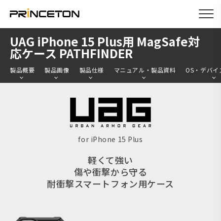
メ
UAG iPhone 15 Plus用 MagSafe対
イ
応ケース PATHFINDER
ン
製品概要
製品画像
製品仕様
マニュアル・製品資料
OS・デバイ
コ
ン
テ
ン
ツ
for iPhone 15 Plus
に
軽くて強い
移
傷や衝撃から守る
動
耐衝撃スマートフォン用ケース