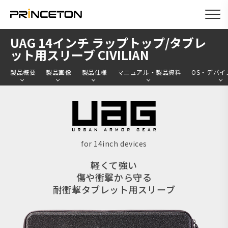
メ
UAG 14インチ ラップトップ/タブレ
イ
ット用スリーブ CIVILIAN
ン
製品概要
製品画像
製品仕様
マニュアル・製品資料
OS・デバイ
コ
ン
テ
ン
ツ
for 14inch devices
に
軽くて強い
移
傷や衝撃から守る
動
耐衝撃タブレット用スリーブ