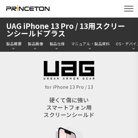
メ
UAG iPhone 13 Pro / 13用スクリー
イ
ンシールドプラス
ン
製品概要
製品画像
製品仕様
マニュアル・製品資料
OS・デバイ
コ
ン
テ
ン
ツ
for iPhone 13 Pro / 13
に
硬くて傷に強い
移
スマートフォン用
動
スクリーンシールド