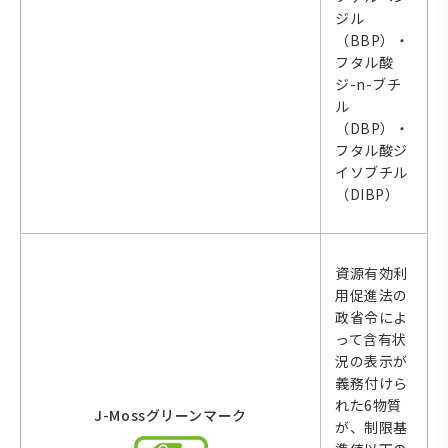
ジル
（BBP）・
フタル酸
ジ-n-ブチ
ル
（DBP）・
フタル酸ジ
イソブチル
（DIBP）
資源有効利
用促進法の
政省令によ
って含有状
況の表示が
義務付けら
れた6物質
J-Mossグリーンマーク
が、制限基