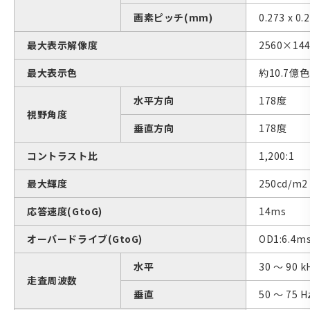
画素ピッチ(mm)
0.273 x 0.
最大表示解像度
2560×14
最大表示色
約10.7億色
水平方向
178度
視野角度
垂直方向
178度
コントラスト比
1,200:1
最大輝度
250cd/m2 
応答速度(GtoG)
14ms
オーバードライブ(GtoG)
OD1:6.4m
水平
30 ～ 90 k
走査周波数
垂直
50 ～ 75 H