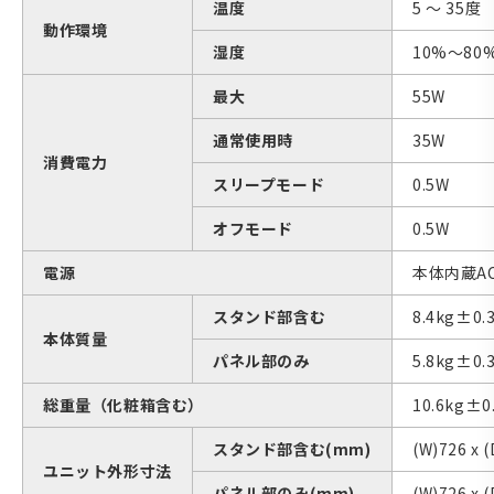
温度
5 ～ 35度
動作環境
湿度
10%～80
最大
55W
通常使用時
35W
消費電力
スリープモード
0.5W
オフモード
0.5W
電源
本体内蔵AC10
スタンド部含む
8.4kg±0.
本体質量
パネル部のみ
5.8kg±0.
総重量（化粧箱含む）
10.6kg±0
スタンド部含む(mm)
(W)726 x 
ユニット外形寸法
パネル部のみ(mm)
(W)726 x (