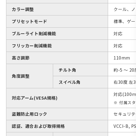
カラー調整
クール、ノ
プリセットモード
標準、ゲー
ブルーライト削減機能
対応
フリッカー削減機能
対応
高さ調節
110mm
チルト角
約-5 ～ 2
角度調整
スイベル角
右30度 左
対応(100
対応アーム(VESA規格)
付属スタ
盗難防止用ロック
セキュリテ
認証、適合および取得規格
VCCI-B,