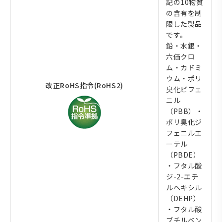
記の10物質
の含有を制
限した製品
です。
鉛・水銀・
六価クロ
ム・カドミ
ウム・ポリ
改正RoHS指令(RoHS2)
臭化ビフェ
ニル
（PBB）・
ポリ臭化ジ
フェニルエ
ーテル
（PBDE）
・フタル酸
ジ-2-エチ
ルへキシル
（DEHP）
・フタル酸
ブチルベン