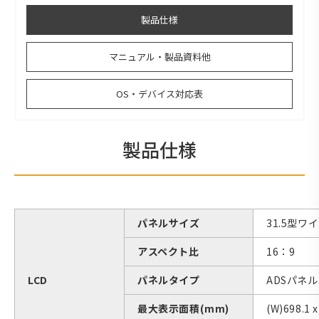
製品仕様
マニュアル・製品資料他
OS・デバイス対応表
製品仕様
パネルサイズ
31.5型ワ
アスペクト比
16：9
LCD
パネルタイプ
ADSパネル
最大表示面積(mm)
(W)698.1 x