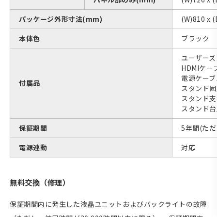
パッケージ外形寸法(mm)
(W)810 x (
本体色
ブラック
ユーザーズ
HDMIケーブ
電源ケーブル
付属品
スタンド固
スタンド支柱
スタンド台座
保証期間
5年間(ただ
電源連動
対応
無料交換（修理）
保証期間内に発生した液晶ユニットおよびバックライトの故障