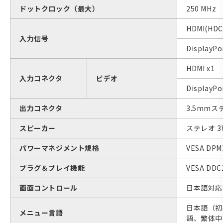
ドットクロック（最大）
250 MHz
HDMI(HDC
入力信号
DisplayPo
HDMI x1
入力コネクタ
ビデオ
DisplayPo
出力コネクタ
3.5mmス
スピーカー
ステレオ 3W
パワーマネジメント規格
VESA DP
プラグ＆プレイ機能
VESA DDC
画面コントロール
日本語対応
日本語（初
メニュー言語
語、繁体中