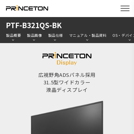
メ
PTF-B321QS-BK
イ
製品概要
製品画像
製品仕様
マニュアル・製品資料
OS・デバイ
ン
コ
ン
テ
ン
広視野角ADSパネル採用
31.5型ワイドカラー
ツ
液晶ディスプレイ
に
移
動