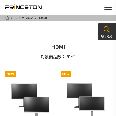
デジタル製品
HDMI
メ
HOME
イ
ン
絞り込み
コ
HDMI
ン
テ
対象商品数： 91件
ン
ツ
NEW
NEW
に
移
動