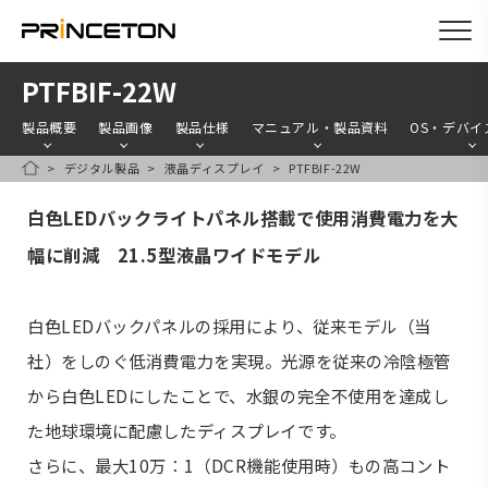
メ
PTFBIF-22W
イ
製品概要
製品画像
製品仕様
マニュアル・製品資料
OS・デバイ
ン
デジタル製品
液晶ディスプレイ
PTFBIF-22W
コ
HOME
ン
白色LEDバックライトパネル搭載で使用消費電力を大
テ
幅に削減 21.5型液晶ワイドモデル
ン
ツ
白色LEDバックパネルの採用により、従来モデル（当
に
社）をしのぐ低消費電力を実現。光源を従来の冷陰極管
移
動
から白色LEDにしたことで、水銀の完全不使用を達成し
た地球環境に配慮したディスプレイです。
さらに、最大10万：1（DCR機能使用時）もの高コント