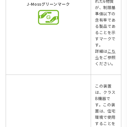
れた6物質
J-Mossグリーンマーク
が、制限基
準値以下の
含有率であ
る製品であ
ることを示
すマークで
す。
詳細は
こち
ら
をご参照
ください。
この装置
は、クラス
B機器で
す。この装
置は、住宅
環境で使用
することを