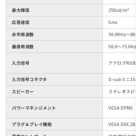
最大輝度
250cd/m²
応答速度
5ms
水平周波数
30.0KHz〜80
垂直周波数
56.0〜75.0H
入力信号
アナログRGB
入力信号コネクタ
D-subミニ
スピーカー
ステレオスピー
パワーマネンジメント
VESA DPMS
プラグ＆プレイ機能
VESA DDC2B