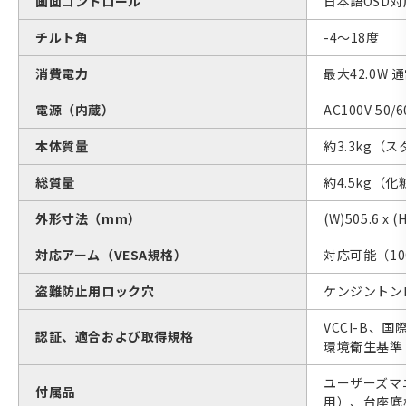
画面コントロール
日本語OSD対
チルト角
-4〜18度
消費電力
最大42.0W 
電源（内蔵）
AC100V 50/
本体質量
約3.3kg（
総質量
約4.5kg（
外形寸法（mm）
(W)505.6 x (
対応アーム（VESA規格）
対応可能（10
盗難防止用ロック穴
ケンジントン
VCCI-B、
認証、適合および取得規格
環境衛生基準
ユーザーズマニ
付属品
用）、台座底