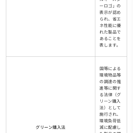
ーロゴ」の
表示が認め
られ、省エ
ネ性能に優
れた製品で
あることを
表します。
国等による
環境物品等
の調達の推
進等に関す
る法律（グ
リーン購入
法）として
施行され、
環境負荷低
グリーン購入法
減に配慮し