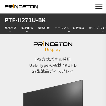
メ
PTF-H271U-BK
イ
製品概要
製品画像
製品仕様
マニュアル・製品資料
OS・デバイ
ン
コ
ン
テ
ン
IPS方式パネル採用
USB Type-C搭載 4KUHD
ツ
27型液晶ディスプレイ
に
移
動