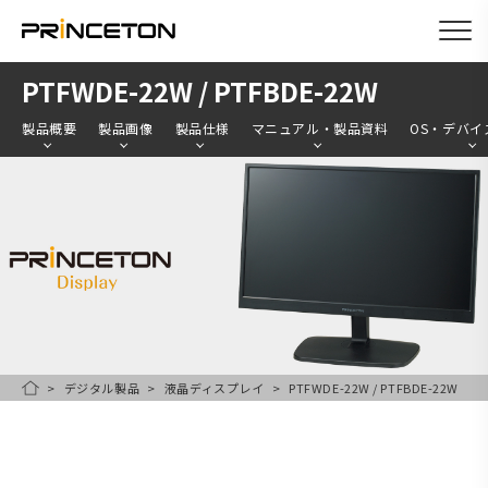
メ
PTFWDE-22W / PTFBDE-22W
イ
製品概要
製品画像
製品仕様
マニュアル・製品資料
OS・デバイ
ン
コ
ン
テ
ン
ツ
に
移
デジタル製品
液晶ディスプレイ
PTFWDE-22W / PTFBDE-22W
HOME
動