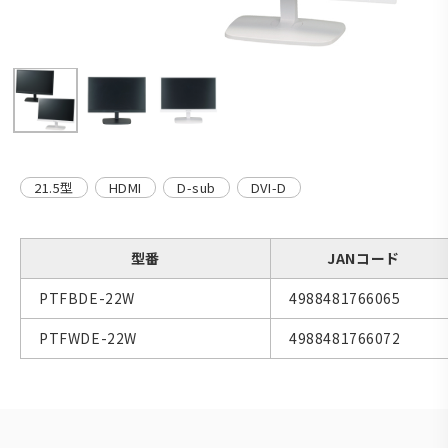
21.5型
HDMI
D-sub
DVI-D
型番
JANコード
PTFBDE-22W
4988481766065
PTFWDE-22W
4988481766072