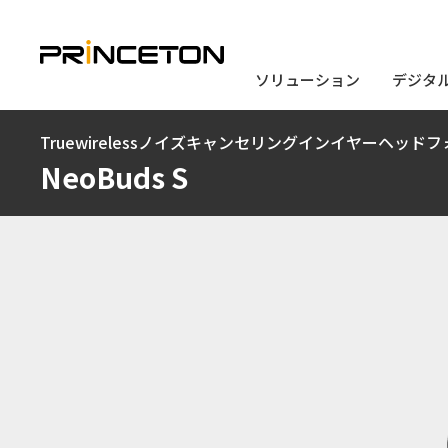
ソリューション
ソリューション
デジタ
デジタ
メ
Truewirelessノイズキャンセリングインイヤーヘッドフ
イ
NeoBuds S
ン
コ
ン
テ
ン
ツ
に
移
動