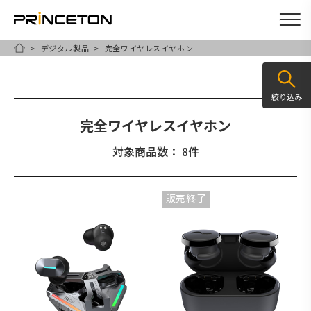
デジタル製品
完全ワイヤレスイヤホン
メ
HOME
イ
ン
絞り込み
コ
完全ワイヤレスイヤホン
ン
テ
対象商品数： 8件
ン
ツ
販売終了
に
移
動