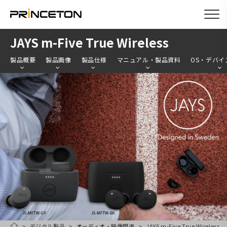
メ
JAYS m-Five True Wireless
イ
製品概要
製品画像
製品仕様
マニュアル・製品資料
OS・デバイ
ン
コ
ン
テ
ン
ツ
に
移
動
デジタル製品
オーディオ・映像関連
JAYS m-Five True Wireless