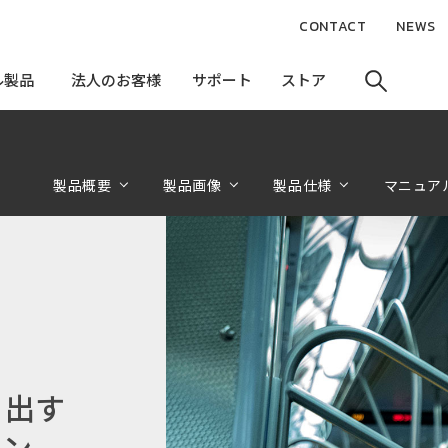
CONTACT
NEWS
ル製品
ル製品
法人のお客様
法人のお客様
サポート
サポート
ストア
ストア
製品概要
製品画像
製品仕様
マニュア
り出す
ホン