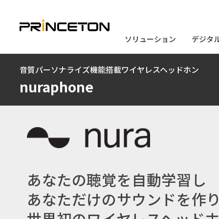
ソリューション
ソリューション
デジタ
デジタ
メ
音質パーソナライズ機能搭載ワイヤレスヘッドホン
イ
nuraphone
ン
コ
ン
テ
ン
ツ
あなたの聴覚を自動学習し
に
あなただけのサウンドを作
移
動
世界初のワイヤレスヘッド