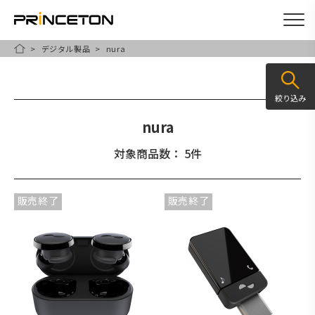
デジタル製品
nura
メ
HOME
イ
ン
絞り込み
コ
nura
ン
テ
対象商品数： 5件
ン
ツ
販売終了
販売終了
に
移
動