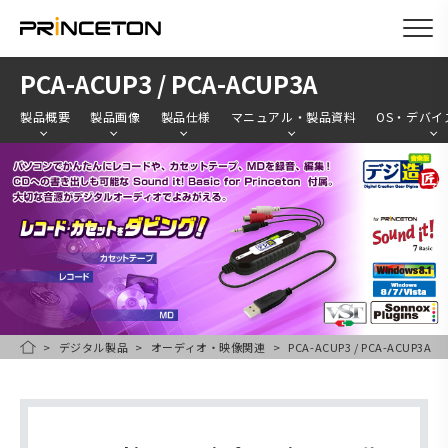
メ
PCA-ACUP3 / PCA-ACUP3A
イ
製品概要
製品画像
製品仕様
マニュアル・製品資料
OS・デバイ
ン
コ
ン
テ
ン
ツ
に
移
デジタル製品
オーディオ・映像関連
PCA-ACUP3 / PCA-ACUP3A
HOME
動