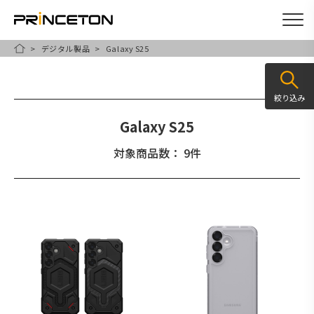
デジタル製品
Galaxy S25
メ
HOME
イ
ン
絞り込み
コ
Galaxy S25
ン
テ
対象商品数： 9件
ン
ツ
に
移
動