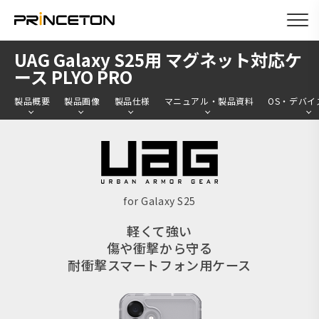
メ
UAG Galaxy S25用 マグネット対応ケ
イ
ース PLYO PRO
ン
製品概要
製品画像
製品仕様
マニュアル・製品資料
OS・デバイ
コ
ン
テ
ン
ツ
for Galaxy S25
に
軽くて強い
移
傷や衝撃から守る
動
耐衝撃スマートフォン用ケース