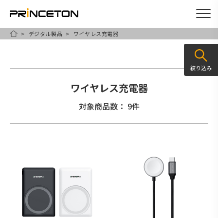
デジタル製品
ワイヤレス充電器
メ
HOME
イ
ン
絞り込み
コ
ワイヤレス充電器
ン
テ
対象商品数： 9件
ン
ツ
に
移
動