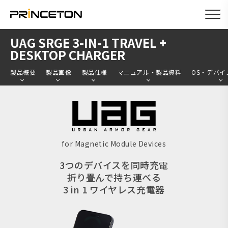
メ
UAG SRGE 3-IN-1 TRAVEL +
イ
DESKTOP CHARGER
ン
製品概要
製品画像
製品仕様
マニュアル・製品資料
OS・デバイ
コ
ン
テ
ン
ツ
for Magnetic Module Devices
に
3つのデバイスを同時充電
移
折り畳んで持ち運べる
動
3 in 1 ワイヤレス充電器