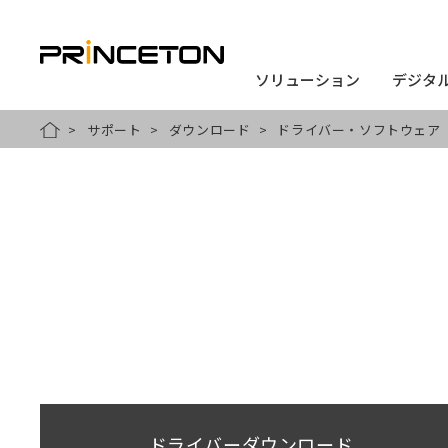
ソリューション
ソリューション
デジタ
デジタ
メ
サポート
ダウンロード
ドライバー・ソフトウェア
HOME
イ
ン
コ
ン
テ
ン
ツ
に
移
動
ドライバーダウンロード