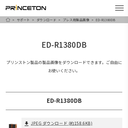
サポート
ダウンロード
プレス用製品画像
ED-R1380DB
メ
HOME
イ
ン
ED-R1380DB
コ
ン
テ
プリンストン製品の製品画像をダウンロードできます。ご自由に
ン
お使いください。
ツ
に
移
ED-R1380DB
動
JPEG ダウンロード
(約158.6KB)