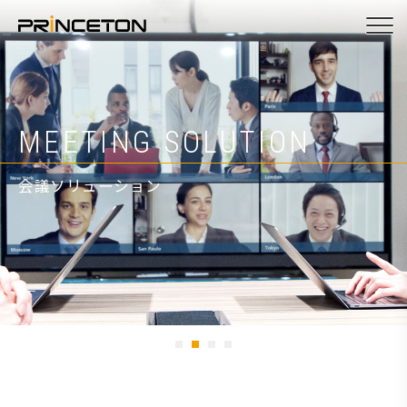
メ
イ
ン
コ
ン
ヒト。モノ。つなぐ。
MEETING SOLUTION
PRODUCTS
ATEN KVM VIDEO
テ
ン
会議ソリューション
プロダクト
ATEN/KVMビデオ製品
ツ
に
移
動