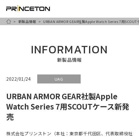
新製品情報
URBAN ARMOR GEAR社製Apple Watch Series 7用SC
メ
HOME
イ
ン
INFORMATION
コ
ン
新製品情報
テ
ン
2022/01/24
UAG
ツ
URBAN ARMOR GEAR社製Apple
に
移
Watch Series 7用SCOUTケース新発
動
売
株式会社プリンストン（本社：東京都千代田区、代表取締役社