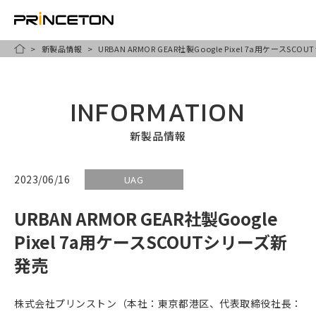
新製品情報
URBAN ARMOR GEAR社製Google Pixel 7a用ケースSC
メ
HOME
イ
ン
INFORMATION
コ
ン
新製品情報
テ
ン
2023/06/16
UAG
ツ
URBAN ARMOR GEAR社製Google
に
移
Pixel 7a用ケースSCOUTシリーズ新
動
発売
株式会社プリンストン（本社：東京都港区、代表取締役社長：