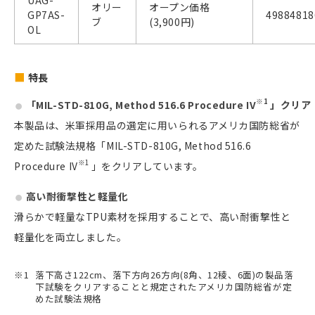
UAG-
オリー
オープン価格
GP7AS-
49884818
ブ
(3,900円)
OL
特長
※1
「MIL-STD-810G, Method 516.6 Procedure IV
」クリア
本製品は、米軍採用品の選定に用いられるアメリカ国防総省が
定めた試験法規格「MIL-STD-810G, Method 516.6
※1
Procedure IV
」をクリアしています。
高い耐衝撃性と軽量化
滑らかで軽量なTPU素材を採用することで、高い耐衝撃性と
軽量化を両立しました。
落下高さ122cm、落下方向26方向(8角、12稜、6面)の製品落
下試験をクリアすることと規定されたアメリカ国防総省が定
めた試験法規格