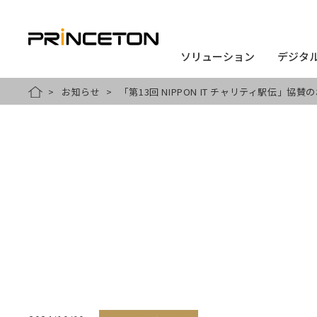
ソリューション
ソリューション
デジタ
デジタ
メ
お知らせ
「第13回 NIPPON IT チャリティ駅伝」協賛
HOME
イ
ン
コ
ン
テ
ン
ツ
に
移
動