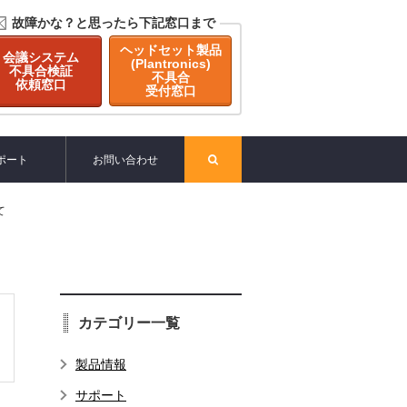
故障かな？と思ったら下記窓口まで
ヘッドセット製品
会議システム
(Plantronics)
不具合検証
不具合
依頼窓口
受付窓口
ポート
お問い合わせ
て
カテゴリー一覧
製品情報
サポート