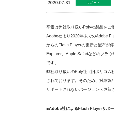
2020.07.31
サポート
平素は弊社取り扱いPoly社製品を
Adobe社より2020年末でのAdobe 
からのFlash Playerの更新と配布が停止され、G
Explorer、Apple Safariな
です。
弊社取り扱いのPoly社（旧ポリコム
されております。そのため、対象製品を
サポートされないバージョンへ更新
■Adobe社によるFlash Player