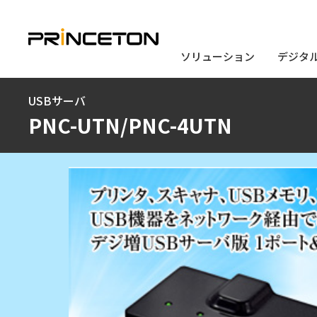
ソリューション
ソリューション
デジタ
デジタ
メ
USBサーバ
イ
PNC-UTN/PNC-4UTN
ン
コ
ン
テ
ン
ツ
に
移
動