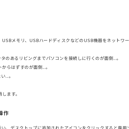
ャナ、USBメモリ、USBハードディスクなどのUSB機器をネット
タのあるリビングまでパソコンを接続しに行くのが面倒...。
からはずすのが面倒...。
...。
解消します。
操作
を行い、デスクトップに追加されたアイコンをクリックすると専用