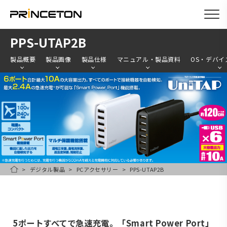
メ
PPS-UTAP2B
イ
製品概要
製品画像
製品仕様
マニュアル・製品資料
OS・デバイ
ン
コ
ン
テ
ン
ツ
に
移
デジタル製品
PCアクセサリー
PPS-UTAP2B
HOME
動
5ポートすべてで急速充電。「Smart Power Port」