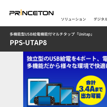
ソリューション
ソリューション
デジタ
デジタ
メ
多機能型USB給電機能付マルチタップ「Unitap」
イ
PPS-UTAP8
ン
コ
ン
テ
ン
ツ
に
移
動