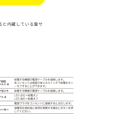
けると内蔵している雷サ
。
。