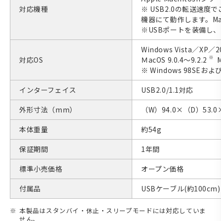
対応機種
※ USB2.0の転送速度
機器にて動作します。MacO
※USBポートを装備し
Windows Vista／XP
※
対応OS
ＭacOS 9.0.4～9.2.2
M
※ Windows 98SEお
インターフェイス
USB2.0/1.1対応
外形寸法（mm）
（W）94.0×（D）53.0
本体重量
約54g
保証期間
1年間
標準小売価格
オープン価格
付属品
USBケーブル(約100c
本製品はスタンバイ・休止・スリープモードには対応していま
せん。