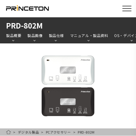
メ
PRD-802M
イ
製品概要
製品画像
製品仕様
マニュアル・製品資料
OS・デバイ
ン
コ
ン
テ
ン
ツ
に
移
動
デジタル製品
PCアクセサリー
PRD-802M
HOME