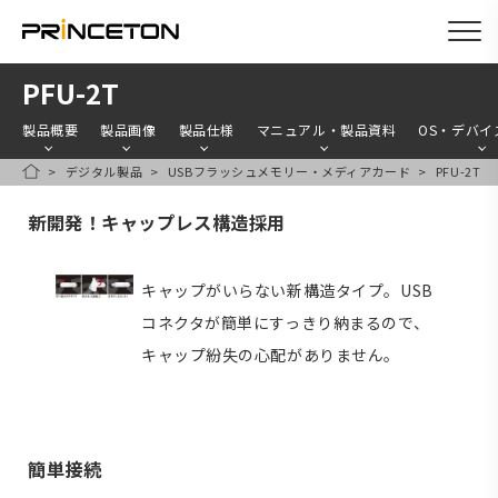
メ
PFU-2T
イ
製品概要
製品画像
製品仕様
マニュアル・製品資料
OS・デバイ
ン
デジタル製品
USBフラッシュメモリー・メディアカード
PFU-2T
コ
HOME
ン
新開発！キャップレス構造採用
テ
ン
キャップがいらない新構造タイプ。USB
ツ
コネクタが簡単にすっきり納まるので、
に
キャップ紛失の心配がありません。
移
動
簡単接続