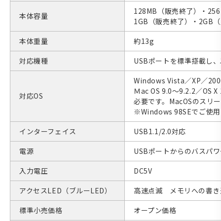
128MB（販売終了）・25
本体容量
1GB（販売終了）・2GB
本体重量
約13g
対応機種
USBポートを標準搭載し、以
Windows Vista／XP／
Ｍac OS 9.0〜9.2.2／
対応OS
必要です。MacOSのスリ
※Windows 98SEでご
インターフェイス
USB1.1/2.0対応
電源
USBポートからのバスパ
入力電圧
DC5V
アクセスLED（ブルーLED）
高速点滅 メモリへの書き込
標準小売価格
オープン価格