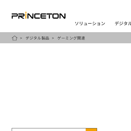
ソリューション
ソリューション
デジタ
デジタ
メ
デジタル製品
ゲーミング関連
HOME
イ
ン
コ
ン
テ
ン
ツ
に
移
動