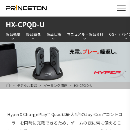
メ
HX-CPQD-U
イ
製品概要
製品画像
製品仕様
マニュアル・製品資料
OS・デバイ
ン
コ
ン
テ
ン
ツ
デジタル製品
ゲーミング関連
HX-CPQD-U
HOME
に
移
動
HyperX ChargePlay™ Quadは最大4台のJoy-Con™コントロ
ーラーを同時に充電できるため、ゲームの夜に常に備えるこ