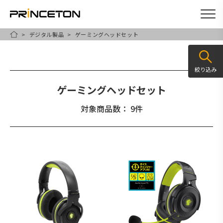
デジタル製品
ゲーミングヘッドセット
メ
HOME
イ
ン
絞り込み
コ
ゲーミングヘッドセット
ン
テ
対象商品数： 9件
ン
ツ
に
移
動