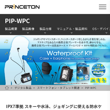
メ
PIP-WPC
イ
製品概要
製品画像
製品仕様
マニュアル・製品資料
OS・デバイ
ン
コ
ン
テ
ン
ツ
に
移
デジタル製品
スマートフォン・タブレット関連
PIP-WPC
動
HOME
IPX7準拠 スキーや水泳、ジョギングに使える防水ケ