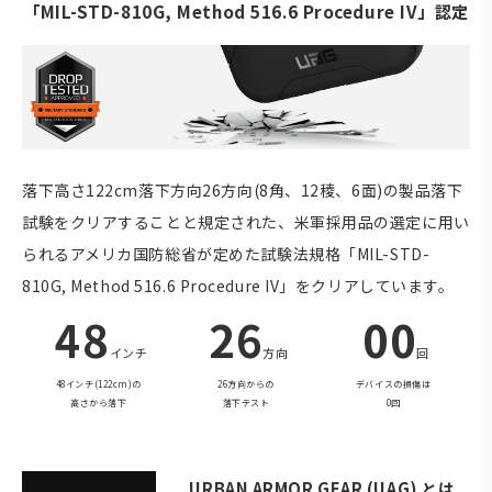
「MIL-STD-810G, Method 516.6 Procedure IV」認定
落下高さ122cm落下方向26方向(8角、12稜、6面)の製品落下
試験をクリアすることと規定された、米軍採用品の選定に用い
られるアメリカ国防総省が定めた試験法規格「MIL-STD-
810G, Method 516.6 Procedure IV」をクリアしています。
48
26
00
インチ
方向
回
48インチ(122cm)の
26方向からの
デバイスの損傷は
高さから落下
落下テスト
0回
URBAN ARMOR GEAR (UAG) とは