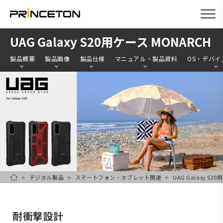
メ
UAG Galaxy S20用ケース MONARCH
イ
製品概要
製品画像
製品仕様
マニュアル・製品資料
OS・デバイ
ン
コ
ン
テ
ン
ツ
に
移
デジタル製品
スマートフォン・タブレット関連
UAG Galaxy S2
HOME
動
耐衝撃設計