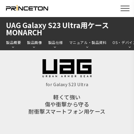
メ
UAG Galaxy S23 Ultra用ケース
イ
MONARCH
ン
製品概要
製品画像
製品仕様
マニュアル・製品資料
OS・デバイ
コ
ン
テ
ン
ツ
for Galaxy S23 Ultra
に
軽くて強い
移
傷や衝撃から守る
動
耐衝撃スマートフォン用ケース