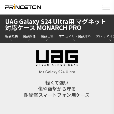
メ
UAG Galaxy S24 Ultra用 マグネット
イ
対応ケース MONARCH PRO
ン
製品概要
製品画像
製品仕様
マニュアル・製品資料
OS・デバイ
コ
ン
テ
ン
ツ
for Galaxy S24 Ultra
に
軽くて強い
移
傷や衝撃から守る
動
耐衝撃スマートフォン用ケース