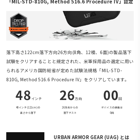
「MIL-STD-810G, Method 516.6 Procedure IV」認定
落下高さ122cm落下方向26方向(8角、12稜、6面)の製品落下
試験をクリアすることと規定された、米軍採用品の選定に用い
られるアメリカ国防総省が定めた試験法規格「MIL-STD-
810G, Method 516.6 Procedure IV」をクリアしています。
48
26
00
インチ
方向
回
48インチ(122cm)の
26方向からの
デバイスの損傷は
高さから落下
落下テスト
0回
URBAN ARMOR GEAR (UAG) とは