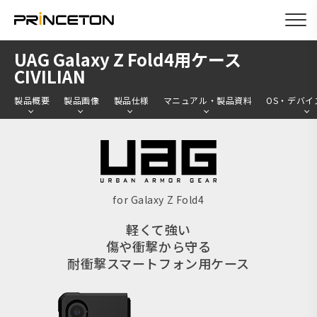
メ
UAG Galaxy Z Fold4用ケース
イ
CIVILIAN
ン
製品概要
製品画像
製品仕様
マニュアル・製品資料
OS・デバイ
コ
ン
テ
ン
ツ
for Galaxy Z Fold4
に
軽くて強い
移
傷や衝撃から守る
動
耐衝撃スマートフォン用ケース