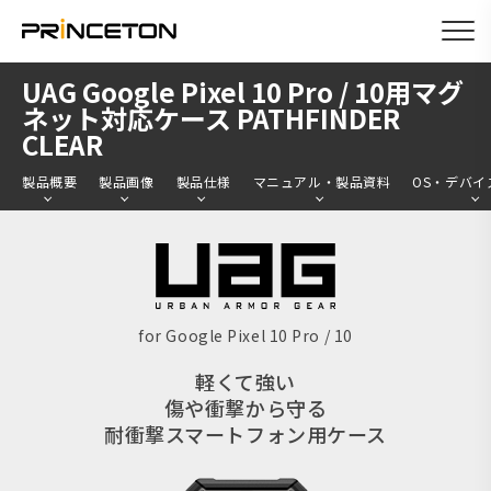
メ
UAG Google Pixel 10 Pro / 10用マグ
イ
ネット対応ケース PATHFINDER
CLEAR
ン
コ
製品概要
製品画像
製品仕様
マニュアル・製品資料
OS・デバイ
ン
テ
ン
ツ
に
for Google Pixel 10 Pro / 10
移
軽くて強い
動
傷や衝撃から守る
耐衝撃スマートフォン用ケース