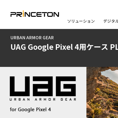
ソリューション
ソリューション
デジタ
デジタ
メ
URBAN ARMOR GEAR
イ
UAG Google Pixel 4用ケース P
ン
コ
ン
テ
ン
ツ
に
移
動