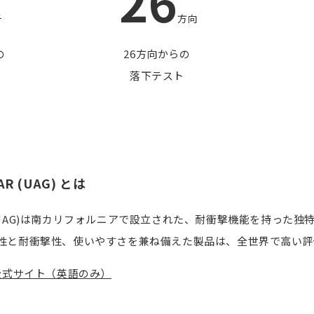
26
チ
方向
の
26方向からの
落下テスト
AR (UAG) とは
GEAR(UAG)は南カリフォルニアで設立された、耐衝撃機能を持
性と耐衝撃性、使いやすさを兼ね備えた製品は、全世界で高い評
AR 公式サイト（英語のみ）