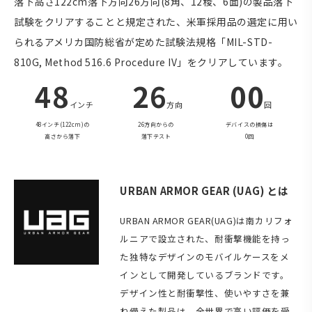
落下高さ122cm落下方向26方向(8角、12稜、6面)の製品落下
試験をクリアすることと規定された、米軍採用品の選定に用い
られるアメリカ国防総省が定めた試験法規格「MIL-STD-
810G, Method 516.6 Procedure IV」をクリアしています。
48
26
00
インチ
方向
回
48インチ(122cm)の
26方向からの
デバイスの損傷は
高さから落下
落下テスト
0回
URBAN ARMOR GEAR (UAG) とは
URBAN ARMOR GEAR(UAG)は南カリフォ
ルニアで設立された、耐衝撃機能を持っ
た独特なデザインのモバイルケースをメ
インとして開発しているブランドです。
デザイン性と耐衝撃性、使いやすさを兼
ね備えた製品は、全世界で高い評価を受