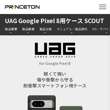
メ
UAG Google Pixel 8用ケース SCOUT
イ
製品概要
製品画像
製品仕様
マニュアル・製品資料
OS・デバイ
ン
コ
ン
テ
ン
for Google Pixel 8
ツ
軽くて強い
に
傷や衝撃から守る
移
耐衝撃スマートフォン用ケース
動