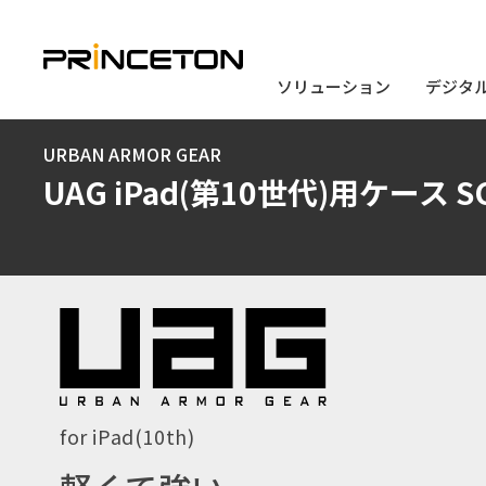
ソリューション
ソリューション
デジタ
デジタ
メ
URBAN ARMOR GEAR
イ
UAG iPad(第10世代)用ケース S
ン
コ
ン
テ
ン
ツ
に
for iPad(10th)
移
動