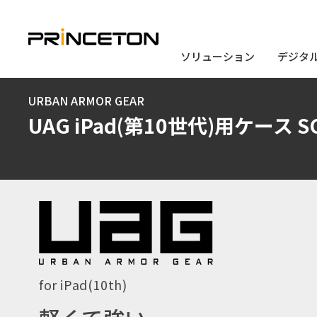
ソリューション
ソリューション
デジタ
デジタ
メ
URBAN ARMOR GEAR
イ
UAG iPad(第10世代)用ケース SC
ン
コ
ン
テ
ン
ツ
に
for iPad(10th)
移
動